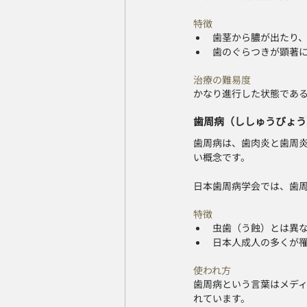
特徴
歯茎から膿が出たり
歯のぐらつきが顕著
治療の難易度
かなり進行した状態であ
歯周病（ししゅうびょう
歯周病は、歯肉炎と歯周
い概念です。
日本歯周病学会では、歯
特徴
虫歯（う蝕）とは異
日本人成人の多くが
使われ方
歯周病という言葉はメデ
れています。