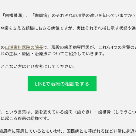
、「歯槽膿漏」、「歯周病」のそれぞれの用語の違いを知っていますか
茎や歯を支える組織におきる病気ですが、実はそれぞれ指し示す状態や
市の
山浦歯科医院の院長
で、現役の歯周病専門医が、これら4つの言葉の
ぞれの症状・原因・治療法についてご紹介していきます。
ンとこない方はぜひ参考にしてください。
LINEで治療の相談をする
病」という言葉は、歯を支えている歯肉（歯ぐき）・歯槽骨（しそうこ
”に起こる疾患の総称です。
が歯周病に罹患しているともいわれ、国民病とも呼ばれるほど非常に身近