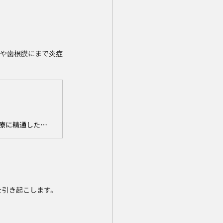
骨や歯根膜にまで炎症
山梨県甲府市の山浦歯科医院では、歯周病治療の専門医を中心に、歯周病治療に精通した歯科衛生士が、精密な歯周病治療を実施しています。歯周病にお悩みの方はもちろん、歯肉から出血がある、歯が浮いた感覚があるという方もお気軽にご相談ください。
を引き起こします。