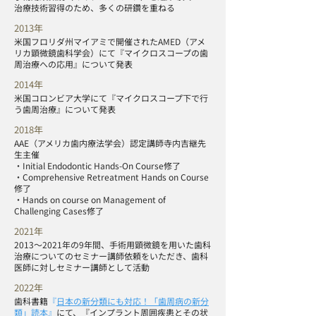
治療技術習得のため、多くの研鑽を重ねる
2013年
米国フロリダ州マイアミで開催されたAMED（アメ
リカ顕微鏡歯科学会）にて『マイクロスコープの歯
周治療への応用』について発表
2014年
米国コロンビア大学にて『マイクロスコープ下で行
う歯周治療』について発表
2018年
AAE（アメリカ歯内療法学会）認定講師寺内吉継先
生主催
・Initial Endodontic Hands-On Course修了
・Comprehensive Retreatment Hands on Course
修了
・Hands on course on Management of
Challenging Cases修了
2021年
2013〜2021年の9年間、手術用顕微鏡を用いた歯科
治療についてのセミナー講師依頼をいただき、歯科
医師に対しセミナー講師として活動
2022年
歯科書籍
『
日本の新分類にも対応！「歯周病の新分
類」読本
』
にて、『インプラント周囲疾患とその状