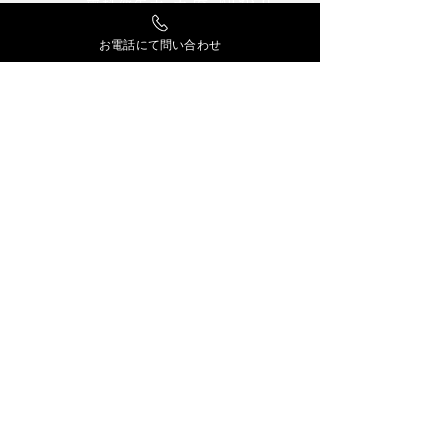
古屋 ゆかり
歯科衛生士
Yukari Furuya
お電話にて問い合わせ
​入職歴：2013年
歯科衛生士の古屋ゆかりです。
健康的で美しい笑顔を引き出せるよう、全力でサポ
ートいたします。
お口の健康維持に関するアドバイスやケアについ
て、何でもお聞きください。