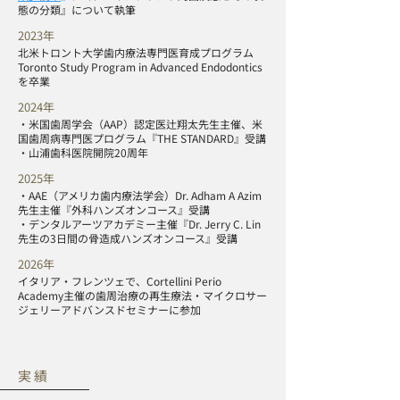
態の分類』について執筆
2023年
北米トロント大学歯内療法専門医育成プログラム
Toronto Study Program in Advanced Endodontics
を卒業
2024年
・米国歯周学会（AAP）認定医辻翔太先生主催、米
国歯周病専門医プログラム『THE STANDARD』受講
・山浦歯科医院開院20周年
2025年
・AAE（アメリカ歯内療法学会）Dr. Adham A Azim
先生主催『外科ハンズオンコース』受講
・デンタルアーツアカデミー主催『Dr. Jerry C. Lin
先生の3日間の骨造成ハンズオンコース』受講
2026年
イタリア・フレンツェで、Cortellini Perio
Academy主催の歯周治療の再生療法・マイクロサー
ジェリーアドバンスドセミナーに参加
実績