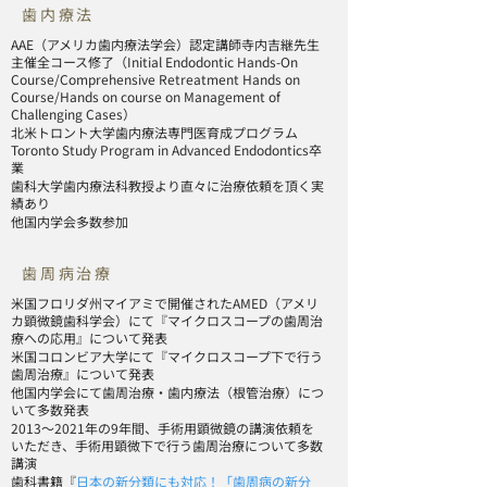
歯内療法
AAE（アメリカ歯内療法学会）認定講師寺内吉継先生
主催全コース修了（Initial Endodontic Hands-On
Course/Comprehensive Retreatment Hands on
Course/Hands on course on Management of
Challenging Cases）
北米トロント大学歯内療法専門医育成プログラム
Toronto Study Program in Advanced Endodontics卒
業
歯科大学歯内療法科教授より直々に治療依頼を頂く実
績あり
他国内学会多数参加
歯周病治療
米国フロリダ州マイアミで開催されたAMED（アメリ
カ顕微鏡歯科学会）にて『マイクロスコープの歯周治
療への応用』について発表
米国コロンビア大学にて『マイクロスコープ下で行う
歯周治療』について発表
他国内学会にて歯周治療・歯内療法（根管治療）につ
いて多数発表
2013〜2021年の9年間、手術用顕微鏡の講演依頼を
いただき、手術用顕微下で行う歯周治療について多数
講演
歯科書籍『
日本の新分類にも対応！「歯周病の新分