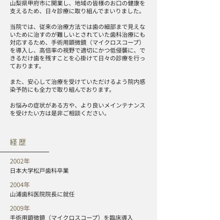
山梨県甲府市に開業し、地域の皆様のお口の健康を
支えるため、日々診療に取り組んでまいりました。
当院では、従来の治療方法では歯の細部まで見えな
いために治すのが難しいとされていた歯科治療にも
対応するため、手術用顕微鏡（マイクロスコープ）
を導入し、高倍率の視野で適切にかつ低侵襲に、で
きるだけ歯を残すことを心掛けて日々の診療を行っ
ております。
また、安心して治療を受けていただけるよう院内感
染予防にも全力で取り組んでおります。
お悩みの症状がある方や、より良いメインテナンス
を受けたい方は是非ご相談ください。
経歴
2002年
日本大学松戸歯科卒業
2004年
山浦歯科医院院長に就任
2009年
手術用顕微鏡（マイクロスコープ）を臨床導入