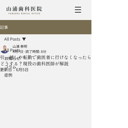
記事
All Posts
山浦 泰明
All Posts
4月7日
読了時間: 8分
引っ越しや転勤で歯医者に行けなくなったら
お知らせ
どうする？現役の歯科医師が解説
コラム
更新日：
6月5日
症例