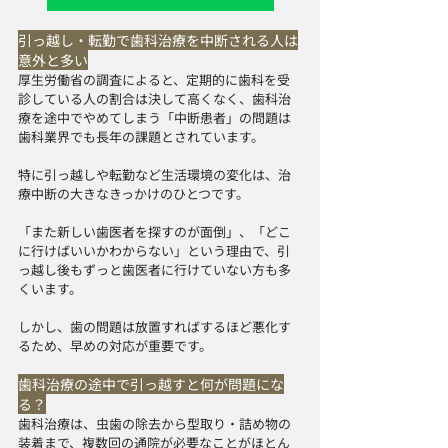
引っ越し・転勤で歯科治療を中断される人は
意外と多い
厚生労働省の調査によると、定期的に歯科を受
診している人の割合は決して高くなく、歯科治
療を途中でやめてしまう「中断患者」の問題は
歯科業界でも長年の課題とされています。
特に引っ越しや転勤など生活環境の変化は、治
療中断の大きなきっかけのひとつです。
「また新しい歯医者を探すのが面倒」、「どこ
に行けばいいかわからない」という理由で、引
っ越し後もずっと歯医者に行けていない方も多
くいます。
しかし、歯の問題は放置すればするほど悪化す
るため、早めの対応が重要です。
歯科治療の途中で引っ越すと何が問題にな
る？
歯科治療は、虫歯の除去から型取り・詰め物の
装着まで、複数回の通院が必要なことがほとん