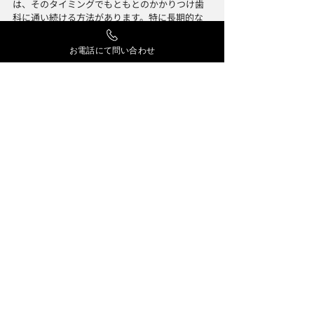
は、そのタイミングでもともとのかかりつけ歯
科に通い続ける方法があります。特に長期的な
矯正治療や、信頼関係を築いてきた担当医との
治療を続けたい場合に有効です。
お電話にて問い合わせ
ただし、急な痛みや緊急の対応が必要な場合
は、赴任先でも診てもらえる歯科医院を事前に
探しておくと安心です。
転勤先にもかかりつけ歯科医を作る
単身赴任期間が長期になる場合や、定期的なメ
ンテナンスを継続したい場合は、赴任先でもか
かりつけ歯科医を作ることをおすすめします。
「仮のかかりつけ」として赴任先の歯科医院を
活用し、地元のかかりつけ歯科医と連携しても
らう形を取ると、治療の一貫性を保ちやすくな
ります。
引っ越し・転勤後の歯科治療なら山梨県甲府
市の「山浦歯科医院」
山梨県甲府市にある山浦歯科医院では、引っ越
しや転勤などで他院からの転院をご希望の方を