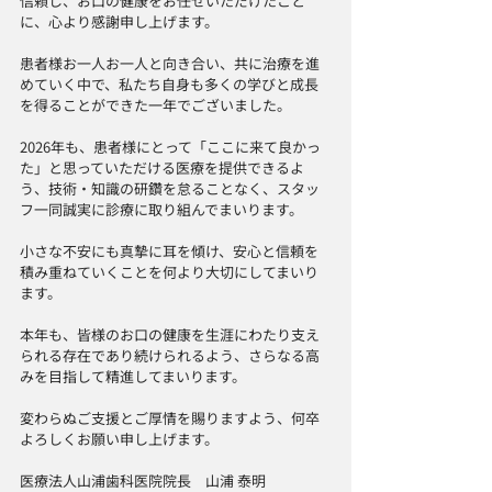
信頼し、お口の健康をお任せいただけたこと
に、心より感謝申し上げます。
患者様お一人お一人と向き合い、共に治療を進
めていく中で、私たち自身も多くの学びと成長
を得ることができた一年でございました。
2026年も、患者様にとって「ここに来て良かっ
た」と思っていただける医療を提供できるよ
う、技術・知識の研鑽を怠ることなく、スタッ
フ一同誠実に診療に取り組んでまいります。
小さな不安にも真摯に耳を傾け、安心と信頼を
積み重ねていくことを何より大切にしてまいり
ます。
本年も、皆様のお口の健康を生涯にわたり支え
られる存在であり続けられるよう、さらなる高
みを目指して精進してまいります。
変わらぬご支援とご厚情を賜りますよう、何卒
よろしくお願い申し上げます。
医療法人山浦歯科医院院長　山浦 泰明