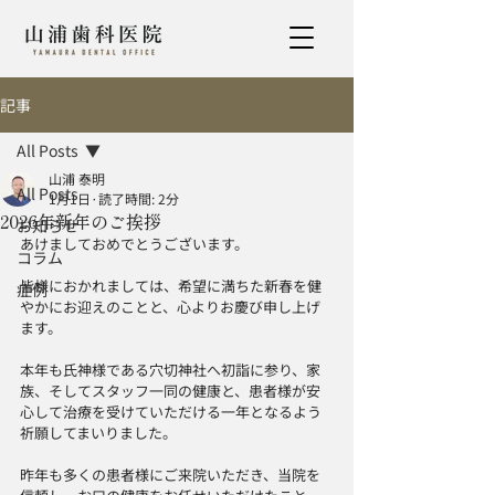
記事
All Posts
山浦 泰明
All Posts
1月1日
読了時間: 2分
2026年新年のご挨拶
お知らせ
あけましておめでとうございます。
コラム
皆様におかれましては、希望に満ちた新春を健
症例
やかにお迎えのことと、心よりお慶び申し上げ
ます。
本年も氏神様である穴切神社へ初詣に参り、家
族、そしてスタッフ一同の健康と、患者様が安
心して治療を受けていただける一年となるよう
祈願してまいりました。
昨年も多くの患者様にご来院いただき、当院を