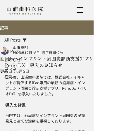
記事
All Posts
山浦 泰明
All Posts
2024年12月18日
読了時間: 2分
歯周病・インプラント周囲炎診断支援アプリ
お知らせ
「Perio DX」導入のお知らせ
コラム
更新日：
6月5日
症例
この度、山浦歯科医院では、株式会社アイキャ
ットが提供するiPad専用の最新の歯周病・イン
プラント周囲炎診断支援アプリ、PerioDx（ペリ
オDX）を導入いたしました。
導入の背景
当院では、歯周病やインプラント周囲炎の早期
発見と適切な治療を重視しております。